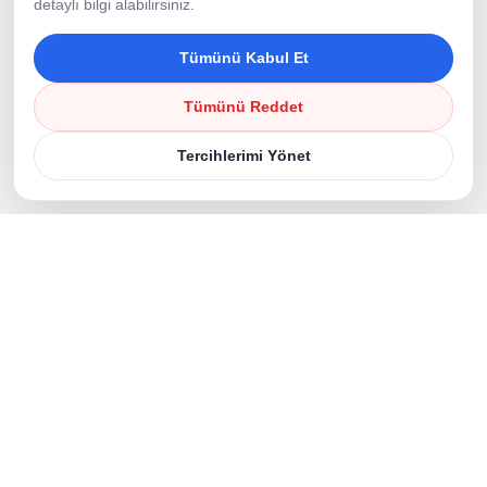
detaylı bilgi alabilirsiniz.
Ürünler
Ürün Katalogu
İletişim
Tümünü Kabul Et
Tümünü Reddet
Adres
Tercihlerimi Yönet
Erenler Mah. 1292. Sk. Mobilyacılar Sanayi Sitesi
No:20 Erenler/Sakarya
E-Posta
info@ekselansmakine.com
Telefon
+90533 014 4609
Sosyal Medya