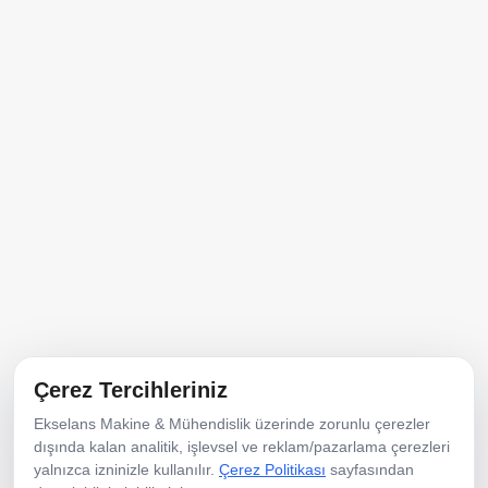
Çerez Tercihleriniz
Menü
Ekselans Makine & Mühendislik üzerinde zorunlu çerezler
Ana Sayfa
Hakkımızda
dışında kalan analitik, işlevsel ve reklam/pazarlama çerezleri
yalnızca izninizle kullanılır.
Çerez Politikası
sayfasından