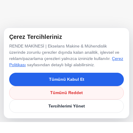
E-Posta
info@ekselansmakine.com
Telefon
Çerez Tercihleriniz
+90533 014 4609
RENDE MAKİNESİ | Ekselans Makine & Mühendislik
üzerinde zorunlu çerezler dışında kalan analitik, işlevsel ve
reklam/pazarlama çerezleri yalnızca izninizle kullanılır.
Çerez
Sosyal Medya
Politikası
sayfasından detaylı bilgi alabilirsiniz.
Tümünü Kabul Et
Tümünü Reddet
Tercihlerimi Yönet
©
2026
Tüm Hakları Saklıdır.
Çerez Politikası