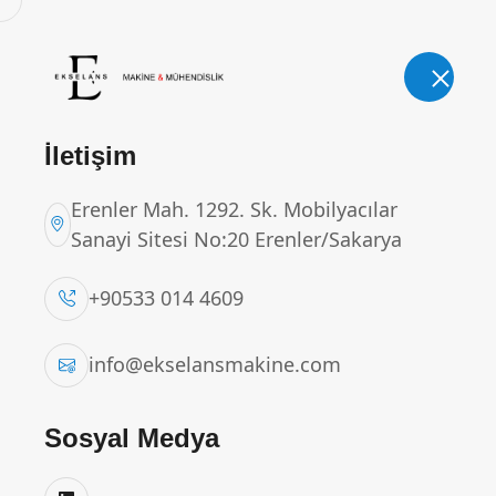
E-Posta.
Telefon.
info@ekselansmakine.com
+9053
İletişim
Erenler Mah. 1292. Sk. Mobilyacılar
Sanayi Sitesi No:20 Erenler/Sakarya
PEYNİR MAYALAMA T
+90533 014 4609
Ana Sayfa
Ürünler
PEYNİR MAYALAMA T
info@ekselansmakine.com
Sosyal Medya