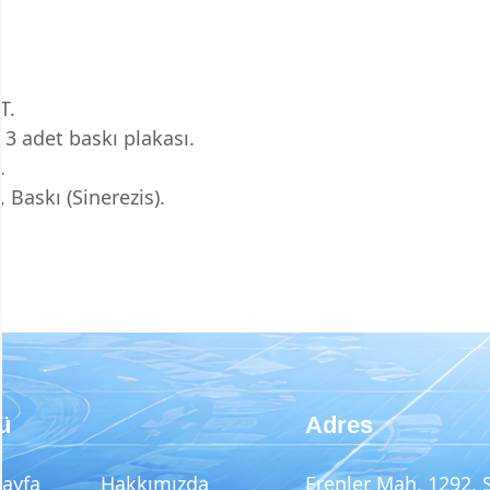
T.
 3 adet baskı plakası.
.
Baskı (Sinerezis).
ü
Adres
Sayfa
Hakkımızda
Erenler Mah. 1292. 