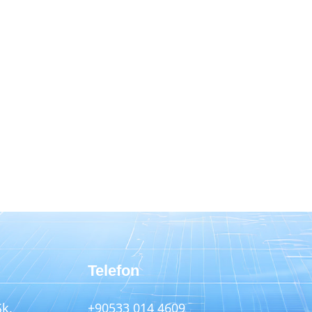
Telefon
Sk.
+90533 014 4609