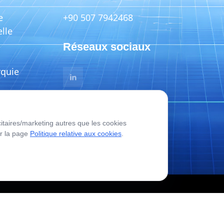
e
+90 507 7942468
lle
Réseaux sociaux
rquie
aires/marketing autres que les cookies
ne.com
ur la page
Politique relative aux cookies
.