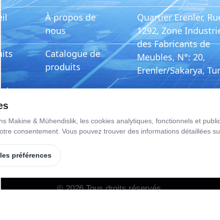
il
À propos de
Quartier Erenler, Ru
nous
1292, Zone Industrie
des Fabricants de
its
Catalogue de
Meubles, N°: 20,
produits
Erenler/Sakarya, Tu
act
E-Posta
es
ine & Mühendislik, les cookies analytiques, fonctionnels et publicit
info@ekselansmaki
 votre consentement. Vous pouvez trouver des informations détaillées s
 les préférences
©
2026
Tous droits réservés.
Gérer les cookies