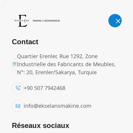
E-mail.
Téléphone.
info@ekselansmakine.com
+90
Adresse.
Quartier Erenler, Rue 1292, Zone Industri
Accu
Contact
Quartier Erenler, Rue 1292, Zone
Industrielle des Fabricants de Meubles,
N°: 20, Erenler/Sakarya, Turquie
MÉLANGEUR DE POUD
+90 507 7942468
Accueil
Produits
MÉLANGEUR DE POUDR
info@ekselansmakine.com
Réseaux sociaux