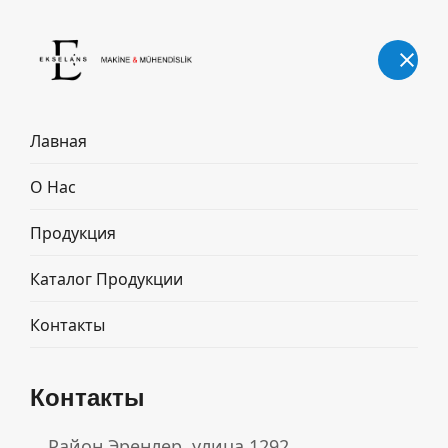
Русский
Лавная
О Нас
МАШИНА ДЛЯ
Продукция
ВОДНОГО
ОШПАРИВАНИЯ
Каталог Продукции
КАШАРА
Контакты
Главная страница
Продукты
МАШИНА ДЛЯ ВОДНОГО ОШПАРИВАНИЯ
Контакты
КАШАРА
Район Эренлер, улица 1292,