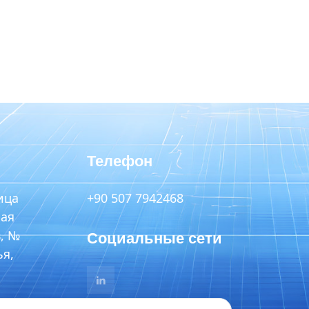
Телефон
ица
+90 507 7942468
ая
, №
Социальные сети
ья,