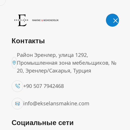
Электронная почта.
info@ekselansmakine.com
Адрес.
Район Эренлер, улица 1292, Промышлен
Контакты
Район Эренлер, улица 1292,
Промышленная зона мебельщиков, №
20, Эренлер/Сакарья, Турция
МАШИНА ДЛЯ ДОЗИР
+90 507 7942468
Главная страница
Продукты
МАШИНА 
info@ekselansmakine.com
Социальные сети