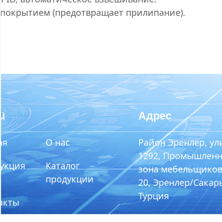
покрытием (предотвращает прилипание).
ü
Адрес
ая
О нас
Район Эренлер, ул
1292, Промышленн
укция
Каталог
зона мебельщиков
продукции
20, Эренлер/Сакар
Турция
акты