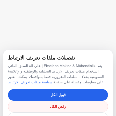
حي إرينلر، شارع 1292، المنطقة الصناعية لصانعي الأثاث،
رقم 20، إرينلر/ساكاريا، تركيا
E-Posta
info@ekselansmakine.com
الهاتف
تفضيلات ملفات تعريف الارتباط
+90 507 7942468
على آلة السلق المائي | Ekselans Makine & Mühendislik، يتم
استخدام ملفات تعريف الارتباط التحليلية والوظيفية والإعلانية/
التسويقية بخلاف الملفات الضرورية فقط بموافقتك. يمكنك العثور
وسائل التواصل الاجتماعي
.
على معلومات مفصلة على صفحة
سياسة ملفات تعريف الارتباط
قبول الكل
رفض الكل