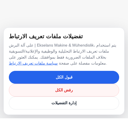
E-Posta
info@ekselansmakine.com
الهاتف
تفضيلات ملفات تعريف الارتباط
+90 507 7942468
على آلة البرش | Ekselans Makine & Mühendislik، يتم استخدام
ملفات تعريف الارتباط التحليلية والوظيفية والإعلانية/التسويقية
بخلاف الملفات الضرورية فقط بموافقتك. يمكنك العثور على
وسائل التواصل الاجتماعي
.
معلومات مفصلة على صفحة
سياسة ملفات تعريف الارتباط
قبول الكل
رفض الكل
إدارة التفضيلات
جميع الحقوق محفوظة.
2026
©